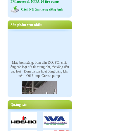
FM approval, NFPA-20 fire pump
Cách Nối âm trong tiếng Anh
Sản phẩm xem nhiều
Máy bơm xăng, bơm dầu DO, FO, chất
lỏng các loại hút từ thùng phi, téc xăng dầu
các loại - Bơm piston hoạt động bằng khí
nén - Oil Pump, Grease pump
Quảng cáo