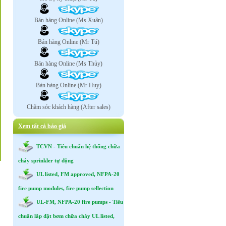
Bán hàng Online (Ms Xuân)
Bán hàng Online (Mr Tú)
Bán hàng Online (Ms Thủy)
Bán hàng Online (Mr Huy)
Chăm sóc khách hàng (After sales)
Xem tất cả báo giá
TCVN - Tiêu chuẩn hệ thống chữa
cháy sprinkler tự động
UL listed, FM approved, NFPA-20
fire pump modules, fire pump sellection
UL-FM, NFPA-20 fire pumps - Tiêu
chuẩn lắp đặt bơm chữa cháy UL listed,