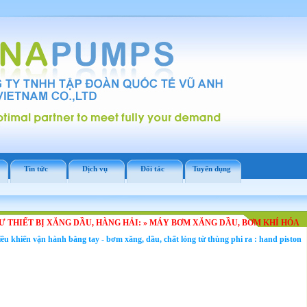
Tin tức
Dịch vụ
Đối tác
Tuyển dụng
 THIẾT BỊ XĂNG DẦU, HÀNG HẢI:
»
MÁY BƠM XĂNG DẦU, BƠM KHÍ HÓA
ều khiển vận hành bằng tay - bơm xăng, dầu, chất lỏng từ thùng phi ra : hand piston