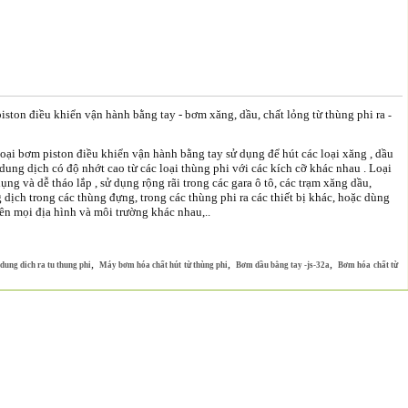
ston điều khiển vận hành bằng tay - bơm xăng, dầu, chất lỏng từ thùng phi ra
-
oại bơm piston điều khiển vận hành bằng tay sử dụng để hút các loại xăng , dầu
i dung dịch có độ nhớt cao từ các loại thùng phi với các kích cỡ khác nhau . Loại
ụng và dễ tháo lắp , sử dụng rộng rãi trong các gara ô tô, các trạm xăng dầu,
 dịch trong các thùng đựng, trong các thùng phi ra các thiết bị khác, hoặc dùng
rên mọi địa hình và môi trường khác nhau,..
,
,
,
ung dich ra tu thung phi
Máy bơm hóa chất hút từ thùng phi
Bơm dầu bằng tay -js-32a
Bơm hóa chất từ