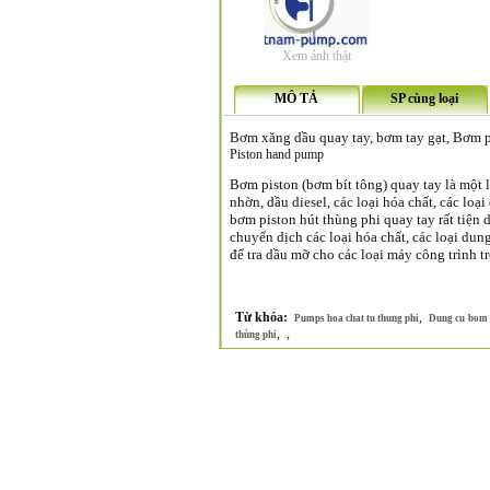
Xem ảnh thật
MÔ TẢ
SP cùng loại
Bơm xăng dầu quay tay, bơm tay gạt, Bơm pi
Piston hand pump
Bơm piston (bơm bít tông) quay tay là một l
nhờn, dầu diesel, các loại hóa chất, các loạ
bơm piston hút thùng phi quay tay rất tiện d
chuyển dịch các loại hóa chất, các loại dung
để tra dầu mỡ cho các loại máy công trình t
Từ khóa:
,
Pumps hoa chat tu thung phi
Dung cu bom d
,
,
thùng phi