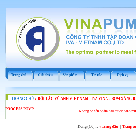
Trang chủ
Giới thiệu
Sản phẩm
Tin tức
Dịch vụ
TRANG CHỦ
»
ĐỐI TÁC VŨ ANH VIỆT NAM - IVA VINA
»
BƠM XĂNG DẦ
PROCESS PUMP
Không có sản phẩm nào thuộc danh mụ
Trang
(1/0):...
« Trang đầu
|
Trang cu