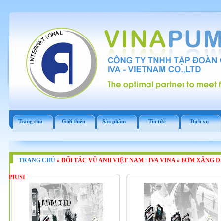
Trang chủ
Giới thiệu
Sản phẩm
Tin tức
Dịch vụ
TRANG CHỦ
»
ĐỐI TÁC VŨ ANH VIỆT NAM - IVA VINA
»
BƠM XĂNG DẦ
PIUSI