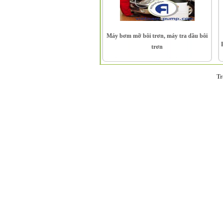
Máy bơm mỡ bôi trơn, máy tra dầu bôi
trơn
T