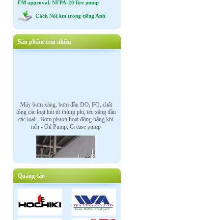
FM approval, NFPA-20 fire pump
Cách Nối âm trong tiếng Anh
Sản phẩm xem nhiều
Máy bơm xăng, bơm dầu DO, FO, chất
lỏng các loại hút từ thùng phi, téc xăng dầu
các loại - Bơm piston hoạt động bằng khí
nén - Oil Pump, Grease pump
Quảng cáo