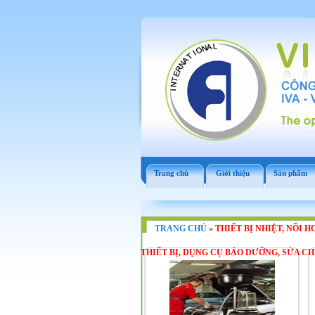
Trang chủ
Giới thiệu
Sản phẩm
TRANG CHỦ
»
THIẾT BỊ NHIỆT, NỒI H
THIẾT BỊ, DỤNG CỤ BẢO DƯỠNG, SỬA C