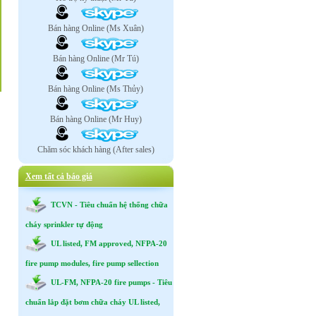
Bán hàng Online (Ms Xuân)
Bán hàng Online (Mr Tú)
Bán hàng Online (Ms Thủy)
Bán hàng Online (Mr Huy)
Chăm sóc khách hàng (After sales)
Xem tất cả báo giá
TCVN - Tiêu chuẩn hệ thống chữa
cháy sprinkler tự động
UL listed, FM approved, NFPA-20
fire pump modules, fire pump sellection
UL-FM, NFPA-20 fire pumps - Tiêu
chuẩn lắp đặt bơm chữa cháy UL listed,