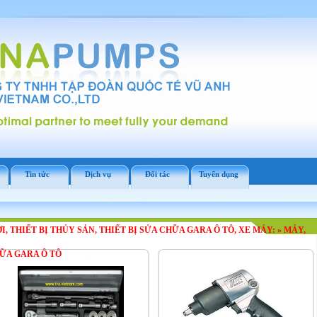
Tin tức
Dịch vụ
Đối tác
Tuyển dụng
ƠI, THIẾT BỊ THỦY SẢN, THIẾT BỊ SỬA CHỮA GARA Ô TÔ, XE MÁY:
»
MÁY,
HỮA GARA Ô TÔ