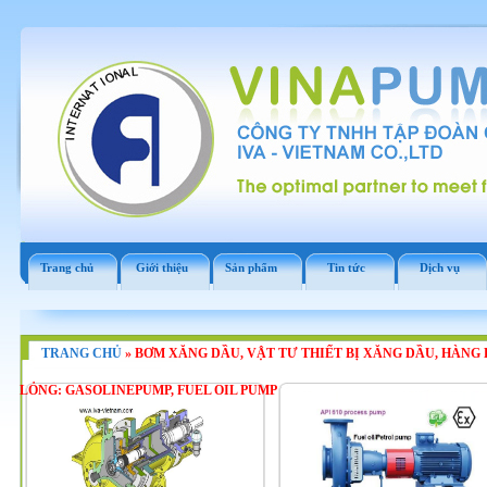
Trang chủ
Giới thiệu
Sản phẩm
Tin tức
Dịch vụ
TRANG CHỦ
»
BƠM XĂNG DẦU, VẬT TƯ THIẾT BỊ XĂNG DẦU, HÀNG 
LỎNG: GASOLINEPUMP, FUEL OIL PUMP