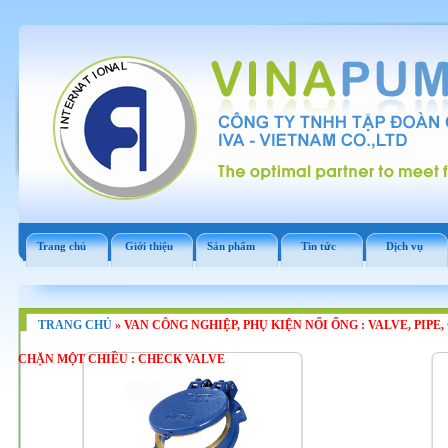
Trang chủ
Giới thiệu
Sản phẩm
Tin tức
Dịch vụ
TRANG CHỦ
»
VAN CÔNG NGHIỆP, PHỤ KIỆN NỐI ỐNG : VALVE, PIPE
CHẶN MỘT CHIỀU : CHECK VALVE