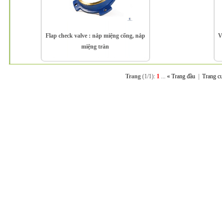
Flap check valve : nắp miệng cống, nắp
V
miệng tràn
Trang
(1/1):
1
...
« Trang đầu
|
Trang c