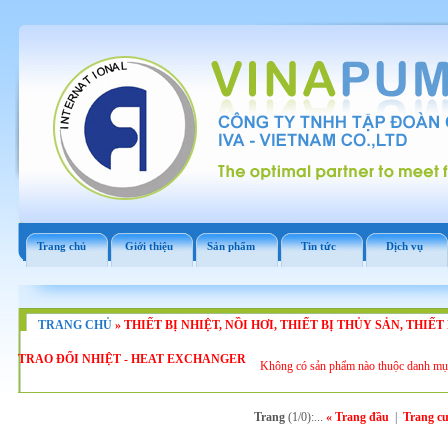
Trang chủ
Giới thiệu
Sản phẩm
Tin tức
Dịch vụ
TRANG CHỦ
»
THIẾT BỊ NHIỆT, NỒI HƠI, THIẾT BỊ THỦY SẢN, THIẾ
TRAO ĐỔI NHIỆT - HEAT EXCHANGER
Không có sản phẩm nào thuộc danh mụ
Trang
(1/0):...
« Trang đầu
|
Trang cu