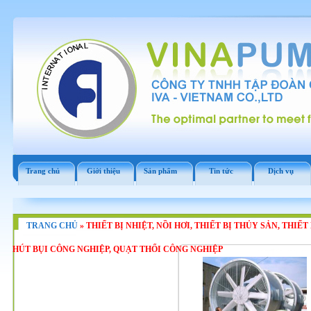
Trang chủ
Giới thiệu
Sản phẩm
Tin tức
Dịch vụ
TRANG CHỦ
»
THIẾT BỊ NHIỆT, NỒI HƠI, THIẾT BỊ THỦY SẢN, THIẾ
HÚT BỤI CÔNG NGHIỆP, QUẠT THỔI CÔNG NGHIỆP