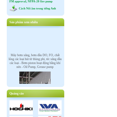
FM approval, NFPA-20 fire pump
Cách Nối âm trong tiếng Anh
Sản phẩm xem nhiều
Máy bơm xăng, bơm dầu DO, FO, chất
lỏng các loại hút từ thùng phi, téc xăng dầu
các loại - Bơm piston hoạt động bằng khí
nén - Oil Pump, Grease pump
Quảng cáo