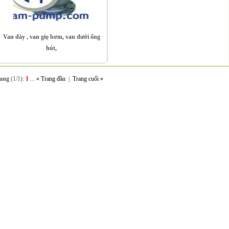
Van đáy , van giọ bơm, van dưới ống
hút,
rang
(1/1):
1
...
« Trang đầu
|
Trang cuối »