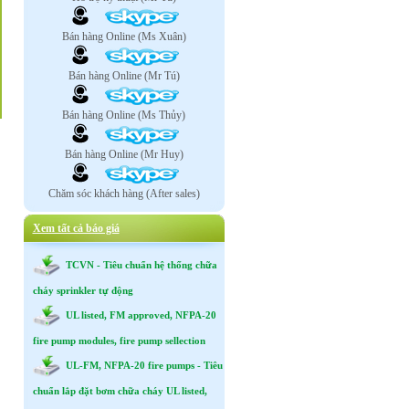
Bán hàng Online (Ms Xuân)
Bán hàng Online (Mr Tú)
Bán hàng Online (Ms Thủy)
Bán hàng Online (Mr Huy)
Chăm sóc khách hàng (After sales)
Xem tất cả báo giá
TCVN - Tiêu chuẩn hệ thống chữa
cháy sprinkler tự động
UL listed, FM approved, NFPA-20
fire pump modules, fire pump sellection
UL-FM, NFPA-20 fire pumps - Tiêu
chuẩn lắp đặt bơm chữa cháy UL listed,