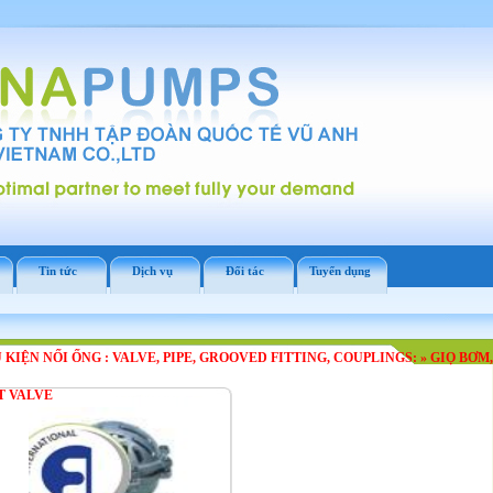
Tin tức
Dịch vụ
Đối tác
Tuyển dụng
 KIỆN NỐI ỐNG : VALVE, PIPE, GROOVED FITTING, COUPLINGS:
»
GIỌ BƠM,
T VALVE