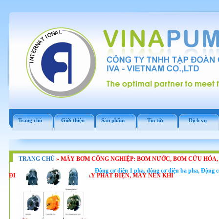
Trang chủ
Giới thiệu
Sản phẩm
Tin tức
Dịch vụ
TRANG CHỦ
»
MÁY BƠM CÔNG NGHIỆP: BƠM NƯỚC, BƠM CỨU HỎA,
Động cơ điện 1 pha, động cơ điện ba pha, Động 
ĐIỆN, ĐỘNG CƠ DIESEL, MÁY PHÁT ĐIỆN, MÁY NÉN KHÍ