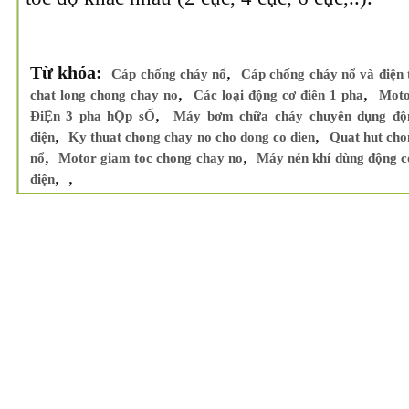
Từ khóa:
,
Cáp chống cháy nổ
Cáp chống cháy nổ và điện 
,
,
chat long chong chay no
Các loại động cơ điên 1 pha
Moto
,
ĐiỆn 3 pha hỘp sỐ
Máy bơm chữa cháy chuyên dụng độn
,
,
điện
Ky thuat chong chay no cho dong co dien
Quat hut cho
,
,
nổ
Motor giam toc chong chay no
Máy nén khí dùng động c
,
,
điện