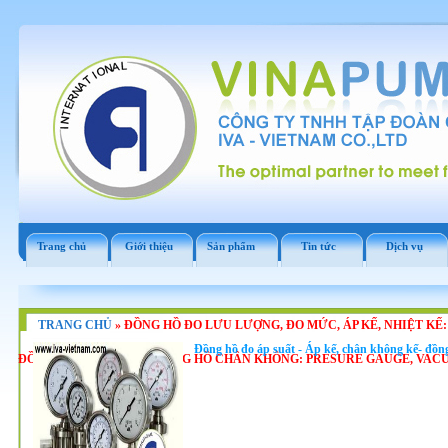
Trang chủ
Giới thiệu
Sản phẩm
Tin tức
Dịch vụ
TRANG CHỦ
»
ĐỒNG HỒ ĐO LƯU LƯỢNG, ĐO MỨC, ÁP KẾ, NHIỆT KẾ
Đồng hồ đo áp suất - Áp kế, chân không kế- đồn
ĐỒNG HỒ ĐO ÁP SUÂT, ĐỒNG HỒ CHÂN KHÔNG: PRESURE GAUGE, VA