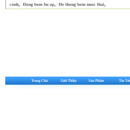
,
,
,
cánh
Dong bom bu ap
He thong bom nuoc thai
Trang Chủ
Giới Thiệu
Sản Phẩm
Tin Tứ