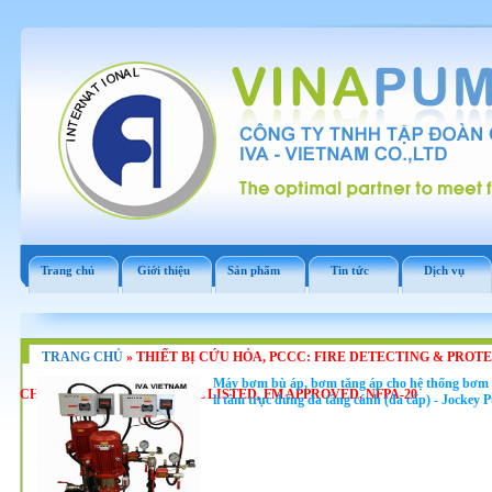
Trang chủ
Giới thiệu
Sản phẩm
Tin tức
Dịch vụ
TRANG CHỦ
»
THIẾT BỊ CỨU HỎA, PCCC: FIRE DETECTING & PROT
Máy bơm bù áp, bơm tăng áp cho hệ thống bơm
CHÁY, BƠM CỨU HỎA TC UL LISTED, FM APPROVED, NFPA-20
li tâm trục đứng đa tầng cánh (đa cấp) - Jockey