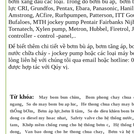
bơm xăng dầu các loại. Trong đó bơm bù áp, bơm t
lực CRI, Grundfos, Pentax, Ebara, Panasonic, Hanil
Amstrong, ACfire, Rurhpumpen, Patterson, ITT Goul
Bufaloes, MTH jockey pump Pentair Fairbanks Nij
Tornatech, Xylen pump, Metron, Hubbel, Firetrol, 
controller - control -panel,..
Để biết thêm chi tiết về bơm bù áp, bơm tăng áp, b
nước chữa cháy - jockey pump hoặc các loại máy b
lòng liên hệ với chúng tôi qua email hoặc hotline
được hợp tác với Qúy vị.
Từ khóa:
,
May bom bun chim
Bom phong chay chua 
,
,
ngang
So do may bom bu ap luc
He thong chua chay may b
,
,
thỐng bƠm
Bơm áp lực,bơm li tâm
So do dieu khien bom b
,
dong co diesel my hoac nhat
Safety valve cho hệ thống nước
,
,
tam
Khớp mềm chống rung cho hệ thông bơm c
Hệ thống 
,
,
dong
Van bao dong cho he thong chua chay
Bơm và hệ 