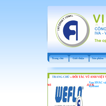
Trang chủ
Giới thiệu
Sản phẩm
TRANG CHỦ
»
ĐỐI TÁC VŨ ANH VIỆT 
Van HVAC và 
WEFLO VÀ VAN HVAC WEFLO UK
hydrant