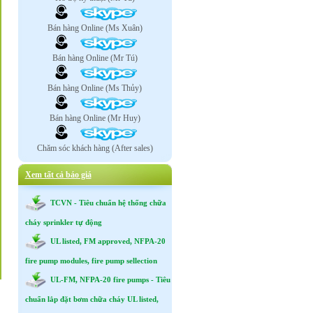
Bán hàng Online (Ms Xuân)
Bán hàng Online (Mr Tú)
Bán hàng Online (Ms Thủy)
Bán hàng Online (Mr Huy)
Chăm sóc khách hàng (After sales)
Xem tất cả báo giá
TCVN - Tiêu chuẩn hệ thống chữa
cháy sprinkler tự động
UL listed, FM approved, NFPA-20
fire pump modules, fire pump sellection
UL-FM, NFPA-20 fire pumps - Tiêu
chuẩn lắp đặt bơm chữa cháy UL listed,