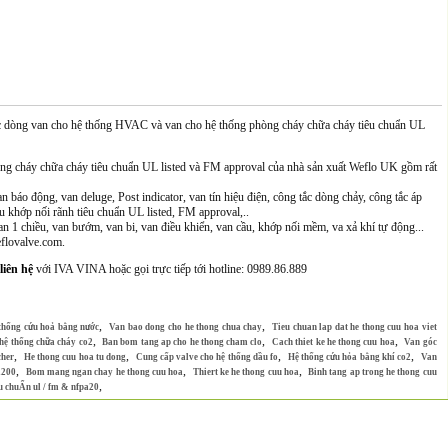
c dòng van cho hệ thống HVAC và van cho hệ thống phòng cháy chữa cháy tiêu chuẩn UL
g cháy chữa cháy tiêu chuẩn UL listed và FM approval của nhà sản xuất Weflo UK gồm rất
báo động, van deluge, Post indicator, van tín hiệu điện, công tắc dòng chảy, công tắc áp
u khớp nối rãnh tiêu chuẩn UL listed, FM approval,..
1 chiều, van bướm, van bi, van điều khiển, van cầu, khớp nối mềm, va xả khí tự động...
eflovalve.com.
liên hệ
với IVA VINA hoặc gọi trực tiếp tới hotline: 0989.86.889
,
,
thống cứu hoả bằng nước
Van bao dong cho he thong chua chay
Tieu chuan lap dat he thong cuu hoa viet
,
,
,
 hệ thống chữa cháy co2
Ban bom tang ap cho he thong cham clo
Cach thiet ke he thong cuu hoa
Van góc
,
,
,
,
cher
He thong cuu hoa tu dong
Cung cấp valve cho hệ thống dầu fo
Hệ thống cứu hỏa bằng khí co2
Van
,
,
,
m200
Bom mang ngan chay he thong cuu hoa
Thiert ke he thong cuu hoa
Binh tang ap trong he thong cuu
,
 chuẨn ul / fm & nfpa20