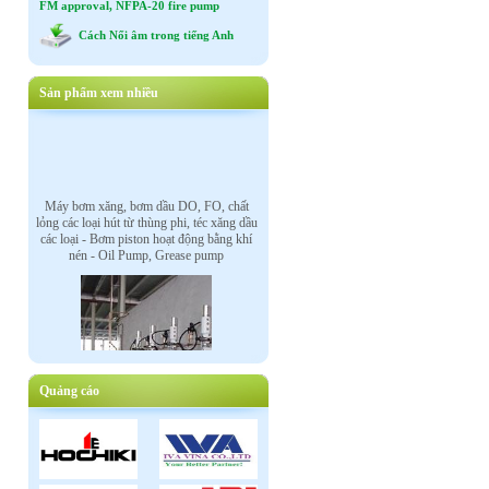
FM approval, NFPA-20 fire pump
Cách Nối âm trong tiếng Anh
Sản phẩm xem nhiều
Máy bơm xăng, bơm dầu DO, FO, chất
lỏng các loại hút từ thùng phi, téc xăng dầu
các loại - Bơm piston hoạt động bằng khí
nén - Oil Pump, Grease pump
Quảng cáo
Van điều khiển tự động bằng mô tơ điện,
mô tơ khí nén, điện từ : Electric motor