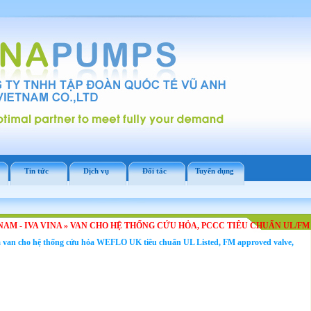
Tin tức
Dịch vụ
Đối tác
Tuyển dụng
NAM - IVA VINA
»
VAN CHO HỆ THỐNG CỨU HỎA, PCCC TIÊU CHUẨN UL/FM
van cho hệ thống cứu hỏa WEFLO UK tiêu chuẩn UL Listed, FM approved valve,