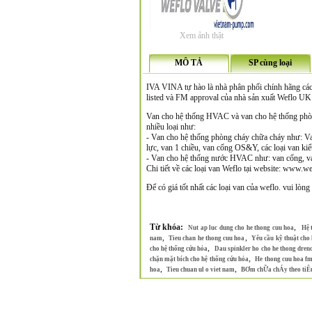
Xem ảnh thật
MÔ TẢ
SP cùng loại
IVA VINA tự hào là nhà phân phối chính hãng cá
listed và FM approval của nhà sản xuất Weflo UK
Van cho hệ thống HVAC và van cho hệ thống phòn
nhiều loại như:
- Van cho hệ thống phòng cháy chữa cháy như: Van 
lực, van 1 chiều, van cổng OS&Y, các loại van kiể
- Van cho hệ thống nước HVAC như: van cổng, van 
Chi tiết về các loại van Weflo tại website: www.w
Để có giá tốt nhất các loại van của weflo. vui lòng
Từ khóa:
,
Nut ap luc dung cho he thong cuu hoa
Hệ 
,
,
nam
Tieu chan he thong cuu hoa
Yêu cầu kỹ thuật cho
,
cho hệ thống cứu hỏa
Dau spinkler ho cho he thong dren
,
chặn mặt bích cho hệ thống cứu hỏa
He thong cuu hoa f
,
,
hoa
Tieu chuan ul o viet nam
BƠm chỮa chÁy theo tiÊu