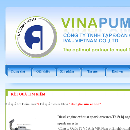
Trang chủ
Giới thiệu
Sản phẩm
Tin tức
Dịch vụ
KẾT QUẢ TÌM KIẾM
Kết quả tìm kiếm được
9
kết quả theo từ khóa
"đồ nghề sửa xe o to"
Diesel engine exhaust spark arrester-Thiết bị ngă
spark arrester
Công ty Quốc Tế Vũ Anh Việt Nam phân phối chính hã