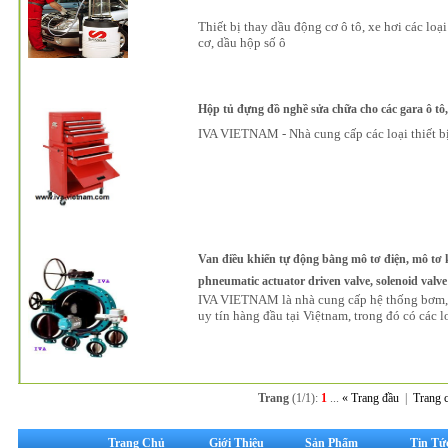
Thiết bị thay dầu động cơ ô tô, xe hơi các loại
cơ, dầu hộp số ô
Hộp tủ đựng đồ nghề sửa chữa cho các gara ô tô,
IVA VIETNAM - Nhà cung c
ấ
p các lo
ạ
i
thiết b
Van điều khiển tự động bằng mô tơ điện, mô tơ kh
phneumatic actuator driven valve, solenoid valve
IVA VIETNAM là nhà cung cấp hệ thống bơm, 
uy tín hàng đầu tại Việtnam, trong đó có các l
Trang
(1/1):
1
...
« Trang đầu
|
Trang c
Trang Chủ
Giới Thiệu
Sản Phẩm
Tin Tứ