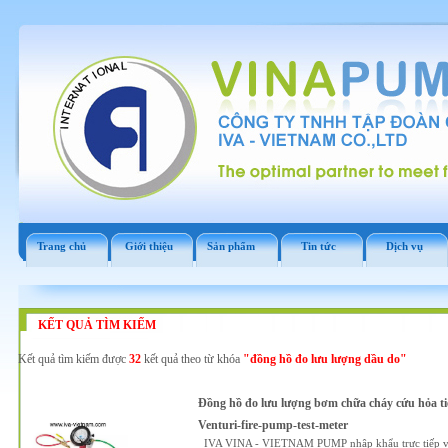
Trang chủ
Giới thiệu
Sản phẩm
Tin tức
Dịch vụ
KẾT QUẢ TÌM KIẾM
Kết quả tìm kiếm được
32
kết quả theo từ khóa
"đồng hồ đo lưu lượng dầu do"
Đồng hồ đo lưu lượng bơm chữa cháy cứu hỏa ti
Venturi-fire-pump-test-meter
IVA VINA - VIETNAM PUMP nhập khẩu trực tiếp và 