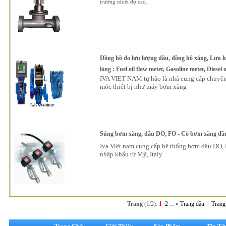
trường nhiệt độ cao.
Đồng hồ đo lưu lượng dầu, đồng hồ xăng, Lưu l
lỏng : Fuel oil flow meter, Gasoline meter, Diesel 
IVA VIET NAM tự hào là nhà cung cấp chuyên 
móc thiết bị như máy bơm xăng
Súng bơm xăng, dầu DO, FO - Cò bơm xăng dầu
Iva Việt nam cung cấp hệ thống bơm dầu DO, F
nhập khẩu từ Mỹ, Italy
Trang
(1/2):
1
2
...
« Trang đầu
|
Trang