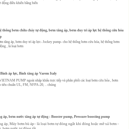
ự động điều khiển bằng biến
 thống bơm chữa cháy tự động, bơm tăng áp, bơm duy trì áp lực hệ thống cứu hỏa
p
m tăng áp, bơm duy trì áp lực- Jockey pump- cho hệ thống bơm cứu hóa, hệ thống bơm
ộng , là loại bơm
 Bình áp lực, Bình tăng áp Varem Italy
IETNAM PUMP ngoài nhập khẩu trực tiếp và phân phối các loại bơm cứu hỏa , bơm
o tiêu chuẩn UL, FM, NFPA-20, .. chúng
 áp, bơm nước tăng áp tự động : Booster pump, Pressure boosting pump
g áp, Máy bơm bù áp– là loại bơm tự đóng ngắt khi đóng hoặc mở xả bơm -
, bơm nước tự động tắt,