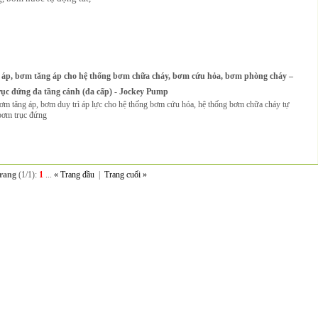
áp, bơm tăng áp cho hệ thống bơm chữa cháy, bơm cứu hỏa, bơm phòng cháy –
rục đứng đa tầng cánh (đa cấp) - Jockey Pump
m tăng áp, bơm duy trì áp lực cho hệ thống bơm cứu hóa, hệ thống bơm chữa cháy tự
 bơm trục đứng
rang
(1/1):
1
...
« Trang đầu
|
Trang cuối »