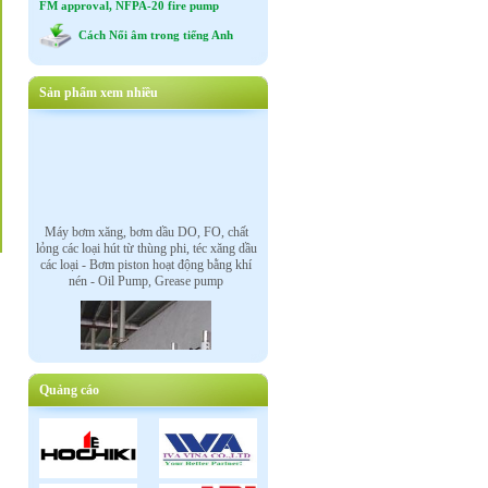
FM approval, NFPA-20 fire pump
Cách Nối âm trong tiếng Anh
Sản phẩm xem nhiều
Máy bơm xăng, bơm dầu DO, FO, chất
lỏng các loại hút từ thùng phi, téc xăng dầu
các loại - Bơm piston hoạt động bằng khí
nén - Oil Pump, Grease pump
Quảng cáo