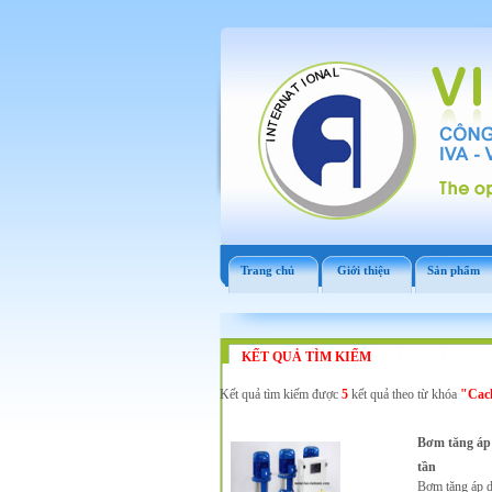
Trang chủ
Giới thiệu
Sản phẩm
KẾT QUẢ TÌM KIẾM
Kết quả tìm kiếm được
5
kết quả theo từ khóa
"Cac
Bơm tăng áp 
tần
Bơm tăng áp dù