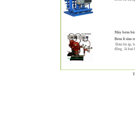
Máy bơm bù 
Bơm li tâm t
Bơm bù áp, bơ
động , là loại
T