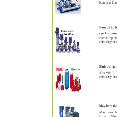
bơm tăng áp t
Bơm bù áp hệ
- jockey pum
Bơm bù áp, bơ
chữa cháy tự đ
Bình tích áp,
IVA VINA - V
chữa cháy the
Máy bơm tăng
Máy bơm tăn
Bơm tự động