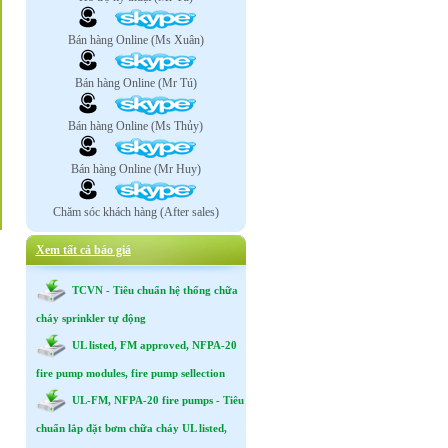
Bán hàng Online (Ms Xuân)
Bán hàng Online (Mr Tú)
Bán hàng Online (Ms Thủy)
Bán hàng Online (Mr Huy)
Chăm sóc khách hàng (After sales)
Xem tất cả báo giá
TCVN - Tiêu chuẩn hệ thống chữa
cháy sprinkler tự động
UL listed, FM approved, NFPA-20
fire pump modules, fire pump sellection
UL-FM, NFPA-20 fire pumps - Tiêu
chuẩn lắp đặt bơm chữa cháy UL listed,