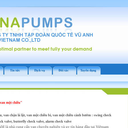
Tin tức
Dịch vụ
Đối tác
Tuyển dụng
van một chiều"
, van chặn lá lật, van một chiều bi, van một chiều cánh bướm : swing check
eck valve, butterfly check valve, alarm check valve
 là nhà cung cấp van chuyên nghiệp và uy tín hàng đầu tại Việtnam