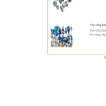
Van cổng hai 
IVA VIETNAM
tôi cung cấp
T