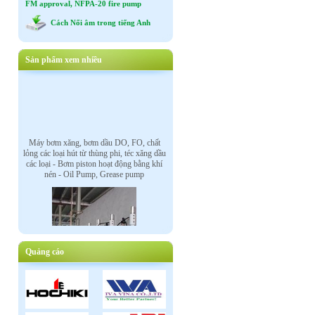
FM approval, NFPA-20 fire pump
Cách Nối âm trong tiếng Anh
Sản phẩm xem nhiều
Máy bơm xăng, bơm dầu DO, FO, chất
lỏng các loại hút từ thùng phi, téc xăng dầu
các loại - Bơm piston hoạt động bằng khí
nén - Oil Pump, Grease pump
Quảng cáo
Van điều khiển tự động bằng mô tơ điện,