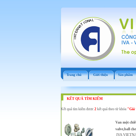
Trang chủ
Giới thiệu
Sản phẩm
KẾT QUẢ TÌM KIẾM
Kết quả tìm kiếm được
2
kết quả theo từ khóa
"Giá 
Van một chiều
valve,ball ch
IVA VIETNAM