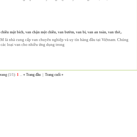
chiều mặt bích, van chặn một chiều, van bướm, van bi, van an toàn, van thở,.
 là nhà cung cấp van chuyên nghiệp và uy tín hàng đầu tại Việtnam. Chúng
 các loại van cho nhiều ứng dụng trong
rang
(1/1):
1
...
« Trang đầu
|
Trang cuối »