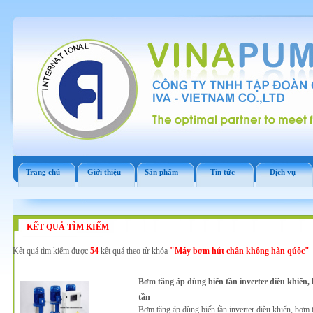
Trang chủ
Giới thiệu
Sản phẩm
Tin tức
Dịch vụ
KẾT QUẢ TÌM KIẾM
Kết quả tìm kiếm được
54
kết quả theo từ khóa
"Máy bơm hút chân không hàn qúôc"
Bơm tăng áp dùng biến tần inverter điều khiển,
tần
Bơm tăng áp dùng biến tần inverter điều khiển, bơm 