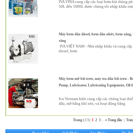
IVA VINA cung cấp các loại bơm hút thùng phi
50L đến 1000L được chúng tôi nhập khẩu trự
Máy bơm dầu diesel, bơm dầu nhớt, bơm xăng, 
răng
IVA VIỆT NAM - Nhà nhập khẩu và cung cấp 
diesel, bơm
Máy bơm mỡ bôi trơn, máy tra dầu bôi trơn - B
Pump, Lubricator, Lubricating Equipment, Oil fill
Iva Vietnam hiện cung cấp các chủng loại thiế
dầu, mỡ bằng khí nén, và hoạt động bằng
Trang
(1/3):
1
2
3
...
« Trang đầu
|
Tran