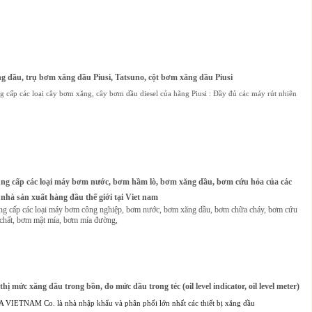
 dầu, trụ bơm xăng dầu Piusi, Tatsuno, cột bơm xăng dầu Piusi
cấp các loại cây bơm xăng, cây bơm dầu diesel của hãng Piusi : Đầy đủ các máy rút nhiên
g cấp các loại máy bơm nước, bơm hầm lò, bơm xăng dầu, bơm cứu hỏa của các
nhà sản xuất hàng đầu thế giới tại Viet nam
 cấp các loại máy bơm công nghiệp, bơm nước, bơm xăng dầu, bơm chữa cháy, bơm cứu
chất, bơm mật mía, bơm mía đường,
 thị mức xăng dầu trong bồn, đo mức dầu trong téc (oil level indicator, oil level meter)
A VIETNAM Co. là nhà nhập khẩu và phân phối lớn nhất các thiết bị xăng dầu