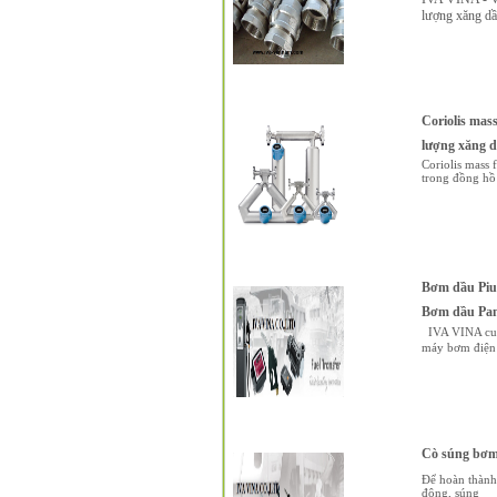
lượng xăng dầu
Coriolis mas
lượng xăng dầ
Coriolis mass 
trong đồng hồ
Bơm dầu Pius
Bơm dầu Pan
IVA VINA cung
máy bơm điện 
Cò súng bơm 
Để hoàn thành 
động, súng