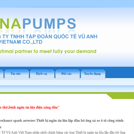
Tin tức
Dịch vụ
Đối tác
Tuyển dụng
 thở,bình ngăn tia lửa điện xăng dầu"
 exhaust spark arrester-Thiết bị ngăn tia lửa lắp đầu bô ống xả xe ô tô công trình-
r
Tế Vũ Anh Việt Nam phân phối chính hãng các loại Thiết bị ngăn tia lửa lắp đầu bô ống