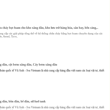
a cháy bọt foam cho kho xăng dầu, kho lưu trữ hàng hóa, sân bay, bến cảng,..
ung cấp các giải pháp tổng thể về hệ thống chữa cháy bằng bọt foam chuyên dụng của các
e, Ansul, Tyco,
g dầu, cột bơm xăng dầu, Cây bơm xăng dầu
oàn quốc tế Vũ Anh - Iva Vietnam là nhà cung cấp hàng đầu việt nam các loại vật tư, thiết
 dầu, bồn dầu, bể dầu, oil fuel tank
àn quốc tế Vũ Anh - Iva Vietnam là nhà cung cấp hàng đầu việt nam các loại vật tư, thiết