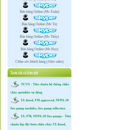
Bán hàng Online (Ms Xuân)
Bán hàng Online (Mr Tú)
Bán hàng Online (Ms Thủy)
Bán hàng Online (Mr Huy)
Chăm sóc khách hàng (After sales)
Xem tất cả báo giá
TCVN - Tiêu chuẩn hệ thống chữa
cháy sprinkler tự động
UL listed, FM approved, NFPA-20
fire pump modules, fire pump sellection
UL-FM, NFPA-20 fire pumps - Tiêu
chuẩn lắp đặt bơm chữa cháy UL listed,