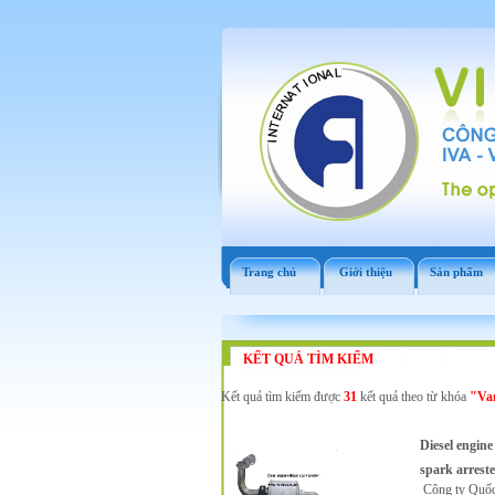
Trang chủ
Giới thiệu
Sản phẩm
KẾT QUẢ TÌM KIẾM
Kết quả tìm kiếm được
31
kết quả theo từ khóa
"Van
Diesel engine
spark arreste
Công ty Quốc 