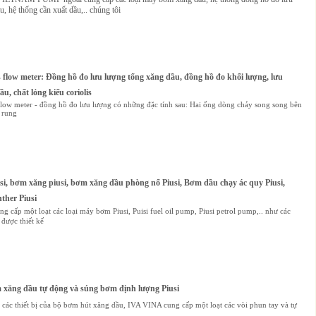
, hệ thống cần xuất dầu,.. chúng tôi
s flow meter: Đồng hồ đo lưu lượng tổng xăng dầu, đồng hồ đo khối lượng, lưu
u, chất lỏng kiểu coriolis
flow meter - đồng hồ đo lưu lượng có những đặc tính sau: Hai ống dòng chảy song song bên
 rung
i, bơm xăng piusi, bơm xăng dầu phòng nổ Piusi, Bơm dầu chạy ác quy Piusi,
ther Piusi
 cấp một loạt các loại máy bơm Piusi, Puisi fuel oil pump, Piusi petrol pump,.. như các
được thiết kế
xăng dầu tự động và súng bơm định lượng Piusi
các thiết bị của bộ bơm hút xăng dầu, IVA VINA cung cấp một loạt các vòi phun tay và tự