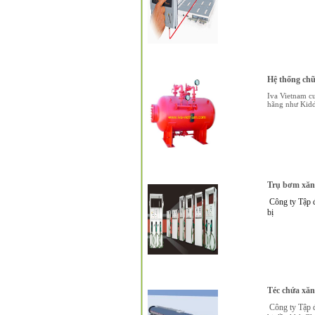
Hệ thống chữ
Iva Vietnam c
hãng như Kidd
Trụ bơm xăn
Công ty Tập đ
bị
Téc chứa xăng
Công ty Tập đo