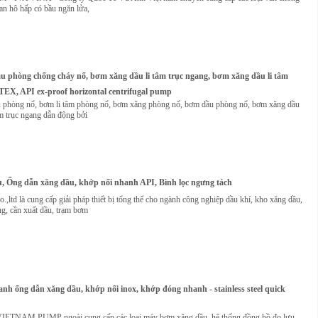
an hô hấp có bầu ngăn lửa,
 phòng chống cháy nổ, bơm xăng dầu li tâm trục ngang, bơm xăng dầu li tâm
TEX, API ex-proof horizontal centrifugal pump
phòng nổ, bơm li tâm phòng nổ, bơm xăng phòng nổ, bơm dầu phòng nổ, bơm xăng dầu
âm trục ngang dẫn động bởi
, Ống dẫn xăng dầu, khớp nối nhanh API, Bình lọc ngưng tách
.,ltd là cung cấp giải pháp thiết bị tổng thể cho ngành công nghiệp dầu khí, kho xăng dầu,
ảng, cần xuất dầu, trạm bơm
nh ống dẫn xăng dầu, khớp nối inox, khớp đóng nhanh - stainless steel quick
IETNAM PUMP ngoài cung cấp các loại máy bơm xăng dầu, hệ thống đồng hồ đo lưu