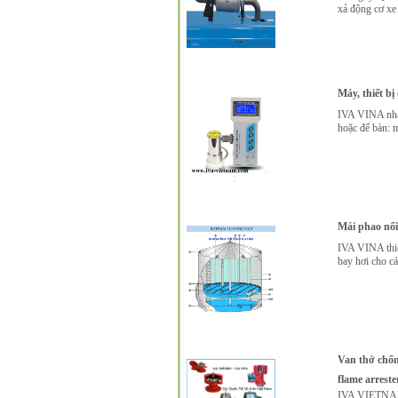
xả động cơ xe
Máy, thiết bị
IVA VINA nhà p
hoặc để bàn: m
Mái phao nổi 
IVA VINA thiế
bay hơi cho cá
Van thở chốn
flame arreste
IVA VIETNAM 