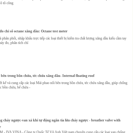
 ô tô công
 đo chỉ số octane xăng dầu: Octane test meter
hân phối, nhập khẩu trực tiếp các loại thiết bị kiểm tra chất lượng xăng dầu kiểu cầm tay
áy đo, phân tích chỉ
bên trong bồn chứa, téc chứa xăng dầu- Internal floating roof
t kế và cung cấp các loại Mái phao nổi bên trong bồn chứa, téc chứa xăng dầu, giúp chống
c bồn chứa, bể chứa -
g cháy ngược-van xả khí tự động ngăn tia lửa cháy ngược - breather valve with
r
- IVA VINA - Công ty Quốc Tế Vũ Anh Việt nam chuyên cung cấp các loại van chống