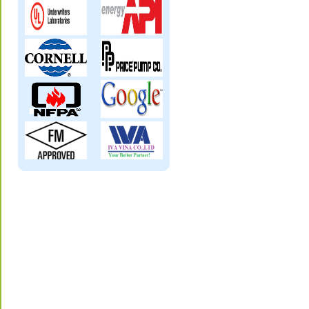
Van giảm áp , van điều áp, van điều chỉnh
áp lực, pressure reducing valve, control
valve
Van một chiều, van chặn lá lật, van một
chiều bi, van một chiều cánh bướm : swing
check valve,ball check valve, butterfly check
valve, alarm check valve
Máy Bơm nhu động - Peristaltic Pump