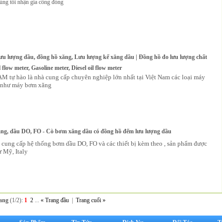
húng tôi nhận gia công đóng
ưu lượng dầu, đồng hồ xăng, Lưu lượng kế xăng dầu | Đồng hồ đo lưu lượng chất
l flow meter, Gasoline meter, Diesel oil flow meter
M tự hào là nhà cung cấp chuyên nghiệp lớn nhất tại Việt Nam các loại máy
ị như máy bơm xăng
ng, dầu DO, FO - Cò bơm xăng dầu có đồng hồ đếm lưu lượng dầu
 cung cấp hệ thống bơm dầu DO, FO và các thiết bị kèm theo , sản phẩm được
 Mỹ, Italy
ang
(1/2):
1
2
...
« Trang đầu
|
Trang cuối »