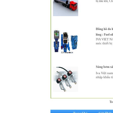
bị dầu khí, C
Đồng hồ đo l
lỏng : Fuel oi
IVA VIET NA
móc thiết b
Súng bơm xă
Iva Việt nam
nhập khẩu từ
Tr