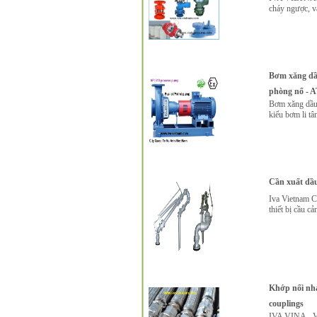
cháy ngược, v
Bơm xăng dầu
phòng nổ - A
Bơm xăng dầu 
kiểu bơm li t
Cần xuất dầu
Iva Vietnam Co
thiết bị cầu c
Khớp nối nha
couplings
IVA VINA - V