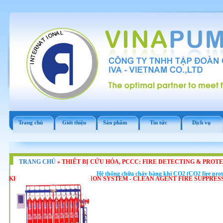
Trang chủ
Giới thiệu
Sản phẩm
Tin tức
Dịch vụ
TRANG CHỦ
»
THIẾT BỊ CỨU HỎA, PCCC: FIRE DETECTING & PROT
Hệ thống chữa cháy bằng khí CO2 (CO2 fire prot
KHÍ CO2, FM200 : SUPPRESSION SYSTEM - CLEAN AGENT FIRE SUPPRES