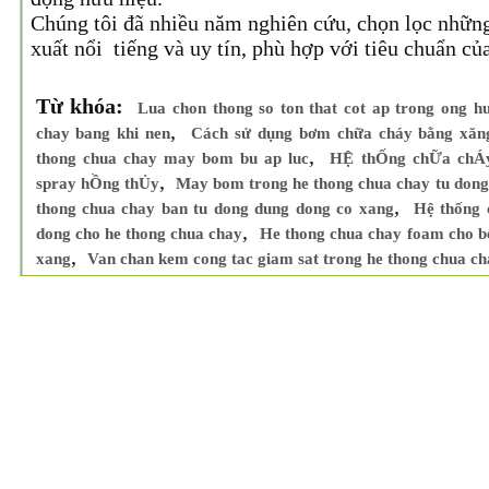
Chúng tôi đã nhiều năm nghiên cứu, chọn lọc nhữn
xuất nổi tiếng và uy tín, phù hợp với tiêu chuẩn củ
Từ khóa:
Lua chon thong so ton that cot ap trong ong h
,
chay bang khi nen
Cách sử dụng bơm chữa cháy bằng xăn
,
thong chua chay may bom bu ap luc
HỆ thỐng chỮa chÁ
,
spray hỒng thỦy
May bom trong he thong chua chay tu dong
,
thong chua chay ban tu dong dung dong co xang
Hệ thống 
,
dong cho he thong chua chay
He thong chua chay foam cho b
,
xang
Van chan kem cong tac giam sat trong he thong chua ch