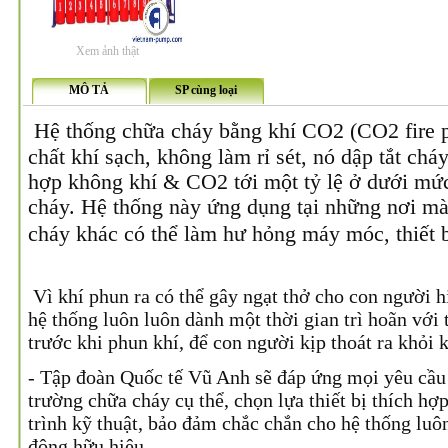
Xem ảnh thật
MÔ TẢ
SP cùng loại
Hệ thống chữa cháy bằng khí CO2 (CO2 fire p
chất khí sạch, không làm rỉ sét, nó dập tắt ch
hợp không khí & CO2 tới một tỷ lệ ở dưới mức 
cháy. Hệ thống này ứng dụng tại những nơi m
cháy khác có thể làm hư hỏng máy móc, thiết b
Vì khí phun ra có thể gây ngạt thở cho con người hi
hệ thống luôn luôn dành một thời gian trì hoãn với 
trước khi phun khí, để con người kịp thoát ra khỏi
- Tập đoàn Quốc tế Vũ Anh sẽ đáp ứng mọi yêu cầu 
trường chữa cháy cụ thể, chọn lựa thiết bị thích hợ
trình kỹ thuật, bảo đảm chắc chắn cho hệ thống luôn
động hữu hiệu.