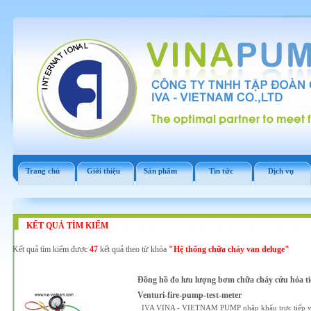
Trang chủ
Giới thiệu
Sản phẩm
Tin tức
Dịch vụ
KẾT QUẢ TÌM KIẾM
Kết quả tìm kiếm được
47
kết quả theo từ khóa
"Hệ thống chữa cháy van deluge"
Đồng hồ đo lưu lượng bơm chữa cháy cứu hỏa ti
Venturi-fire-pump-test-meter
IVA VINA - VIETNAM PUMP nhập khẩu trực tiếp và 