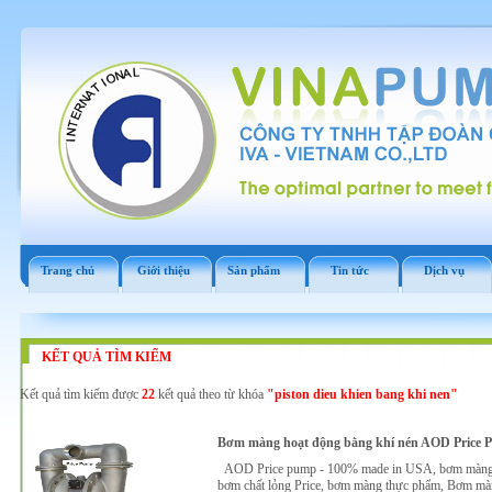
Trang chủ
Giới thiệu
Sản phẩm
Tin tức
Dịch vụ
KẾT QUẢ TÌM KIẾM
Kết quả tìm kiếm được
22
kết quả theo từ khóa
"piston dieu khien bang khi nen"
Bơm màng hoạt động bằng khí nén AOD Price 
AOD Price pump - 100% made in USA, bơm màng đô
bơm chất lỏng Price, bơm màng thực phẩm, Bơm mà